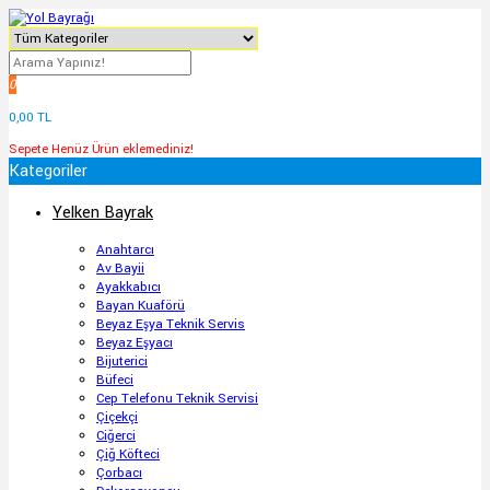
0
0,00 TL
Sepete Henüz Ürün eklemediniz!
Kategoriler
Yelken Bayrak
Anahtarcı
Av Bayii
Ayakkabıcı
Bayan Kuaförü
Beyaz Eşya Teknik Servis
Beyaz Eşyacı
Bijuterici
Büfeci
Cep Telefonu Teknik Servisi
Çiçekçi
Ciğerci
Çiğ Köfteci
Çorbacı