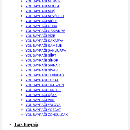
YOL BAYRAĞI MERSİN
YOL BAYRAĞI MUĞLA
YOL BAYRAĞI MUŞ
YOL BAYRAĞI NEVŞEHİR
YOL BAYRAĞI NİĞDE
YOL BAYRAĞI ORDU
YOL BAYRAĞI OSMANİYE
YOL BAYRAĞI RİZE
YOL BAYRAĞI SAKARYA
YOL BAYRAĞI SAMSUN
YOL BAYRAĞI ŞANLIURFA
YOL BAYRAĞI SİİRT
YOL BAYRAĞI SİNOP
YOL BAYRAĞI ŞIRNAK
YOL BAYRAĞI SİVAS
YOL BAYRAĞI TEKİRDAĞ
YOL BAYRAĞI TOKAT
YOL BAYRAĞI TRABZON
YOL BAYRAĞI TUNCELİ
YOL BAYRAĞI UŞAK
YOL BAYRAĞI VAN
YOL BAYRAĞI YALOVA
YOL BAYRAĞI YOZGAT
YOL BAYRAĞI ZONGULDAK
Türk Bayrağı