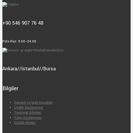
+90 546 907 76 48
Pzts-Paz: 9:00 -24:00
İmalathanelerimiz
Ankara//İstanbul//Bursa
Bilgiler
Garanti ve İade Koşulları
Üyelik Sözleşmesi
Teslimat Bilgileri
Satış Sözleşmesi
Gizlilik İlkeleri