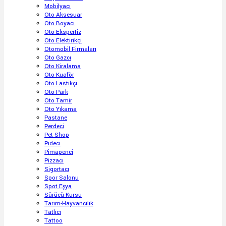
Mobilyacı
Oto Aksesuar
Oto Boyacı
Oto Ekspertiz
Oto Elektirikçi
Otomobil Firmaları
Oto Gazcı
Oto Kiralama
Oto Kuaför
Oto Lastikçi
Oto Park
Oto Tamir
Oto Yıkama
Pastane
Perdeci
Pet Shop
Pideci
Pimapenci
Pizzacı
Sigortacı
Spor Salonu
Spot Eşya
Sürücü Kursu
Tarım-Hayvancılık
Tatlıcı
Tattoo