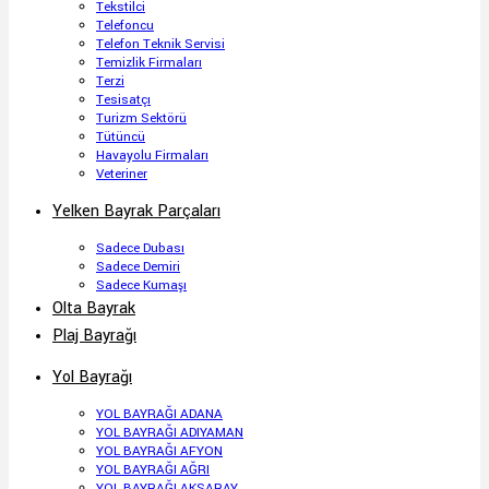
Tekstilci
Telefoncu
Telefon Teknik Servisi
Temizlik Firmaları
Terzi
Tesisatçı
Turizm Sektörü
Tütüncü
Havayolu Firmaları
Veteriner
Yelken Bayrak Parçaları
Sadece Dubası
Sadece Demiri
Sadece Kumaşı
Olta Bayrak
Plaj Bayrağı
Yol Bayrağı
YOL BAYRAĞI ADANA
YOL BAYRAĞI ADIYAMAN
YOL BAYRAĞI AFYON
YOL BAYRAĞI AĞRI
YOL BAYRAĞI AKSARAY