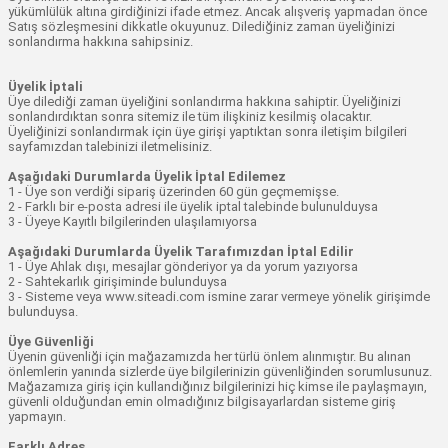
yükümlülük altına girdiğinizi ifade etmez. Ancak alışveriş yapmadan önce
Satış sözleşmesini dikkatle okuyunuz. Dilediğiniz zaman üyeliğinizi
sonlandırma hakkına sahipsiniz.
Üyelik İptali
Üye dilediği zaman üyeliğini sonlandırma hakkına sahiptir. Üyeliğinizi
sonlandırdıktan sonra sitemiz ile tüm ilişkiniz kesilmiş olacaktır.
Üyeliğinizi sonlandırmak için üye girişi yaptıktan sonra iletişim bilgileri
sayfamızdan talebinizi iletmelisiniz.
Aşağıdaki Durumlarda Üyelik İptal Edilemez
1 - Üye son verdiği sipariş üzerinden 60 gün geçmemişse.
2 - Farklı bir e-posta adresi ile üyelik iptal talebinde bulunulduysa
3 - Üyeye Kayıtlı bilgilerinden ulaşılamıyorsa
Aşağıdaki Durumlarda Üyelik Tarafımızdan İptal Edilir
1 - Üye Ahlak dışı, mesajlar gönderiyor ya da yorum yazıyorsa
2 - Sahtekarlık girişiminde bulunduysa
3 - Sisteme veya www.siteadi.com ismine zarar vermeye yönelik girişimde
bulunduysa.
Üye Güvenliği
Üyenin güvenliği için mağazamızda her türlü önlem alınmıştır. Bu alınan
önlemlerin yanında sizlerde üye bilgilerinizin güvenliğinden sorumlusunuz.
Mağazamıza giriş için kullandığınız bilgilerinizi hiç kimse ile paylaşmayın,
güvenli olduğundan emin olmadığınız bilgisayarlardan sisteme giriş
yapmayın.
Farklı Adres