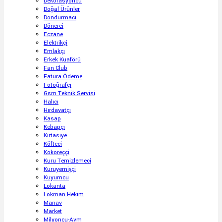
Dekorasyoncu
Doğal Ürünler
Dondurmacı
Dönerci
Eczane
Elektrikçi
Emlakçı
Erkek Kuaförü
Fan Club
Fatura Ödeme
Fotoğrafçı
Gsm Teknik Servisi
Halıcı
Hırdavatçı
Kasap
Kebapçı
Kırtasiye
Köfteci
Kokoreççi
Kuru Temizlemeci
Kuruyemişçi
Kuyumcu
Lokanta
Lokman Hekim
Manav
Market
Milyoncu-Avm