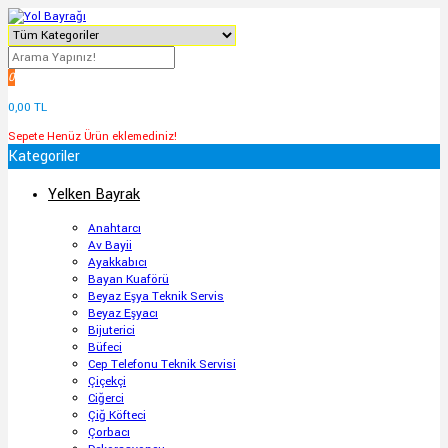
0
0,00 TL
Sepete Henüz Ürün eklemediniz!
Kategoriler
Yelken Bayrak
Anahtarcı
Av Bayii
Ayakkabıcı
Bayan Kuaförü
Beyaz Eşya Teknik Servis
Beyaz Eşyacı
Bijuterici
Büfeci
Cep Telefonu Teknik Servisi
Çiçekçi
Ciğerci
Çiğ Köfteci
Çorbacı