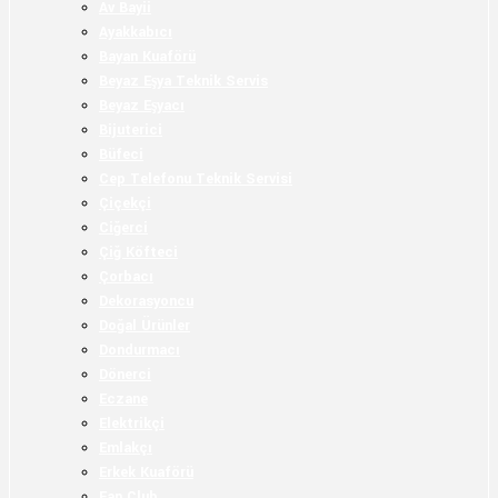
Av Bayii
Ayakkabıcı
Bayan Kuaförü
Beyaz Eşya Teknik Servis
Beyaz Eşyacı
Bijuterici
Büfeci
Cep Telefonu Teknik Servisi
Çiçekçi
Ciğerci
Çiğ Köfteci
Çorbacı
Dekorasyoncu
Doğal Ürünler
Dondurmacı
Dönerci
Eczane
Elektrikçi
Emlakçı
Erkek Kuaförü
Fan Club