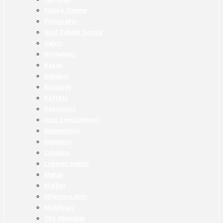
Fatura Ödeme
Fotoğrafçı
Gsm Teknik Servisi
Halıcı
Hırdavatçı
Kasap
Kebapçı
Kırtasiye
Köfteci
Kokoreççi
Kuru Temizlemeci
Kuruyemişçi
Kuyumcu
Lokanta
Lokman Hekim
Manav
Market
Milyoncu-Avm
Mobilyacı
Oto Aksesuar