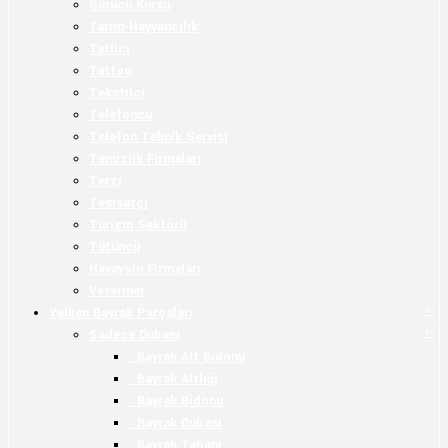
Sürücü Kursu
Tarım-Hayvancılık
Tatlıcı
Tattoo
Tekstilci
Telefoncu
Telefon Teknik Servisi
Temizlik Firmaları
Terzi
Tesisatçı
Turizm Sektörü
Tütüncü
Havayolu Firmaları
Veteriner
+
-
Yelken Bayrak Parçaları
+
-
Sadece Dubası
Bayrak Alt Bidonu
Bayrak Altlığı
Bayrak Bidonu
Bayrak Dubası
Bayrak Tabanı