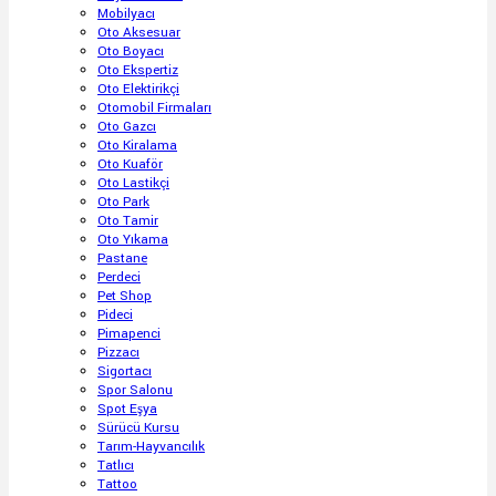
Mobilyacı
Oto Aksesuar
Oto Boyacı
Oto Ekspertiz
Oto Elektirikçi
Otomobil Firmaları
Oto Gazcı
Oto Kiralama
Oto Kuaför
Oto Lastikçi
Oto Park
Oto Tamir
Oto Yıkama
Pastane
Perdeci
Pet Shop
Pideci
Pimapenci
Pizzacı
Sigortacı
Spor Salonu
Spot Eşya
Sürücü Kursu
Tarım-Hayvancılık
Tatlıcı
Tattoo