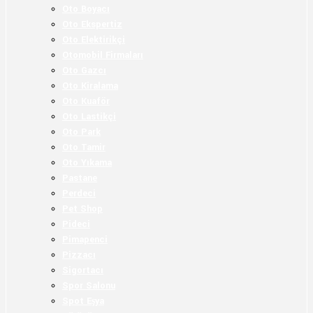
Oto Boyacı
Oto Ekspertiz
Oto Elektirikçi
Otomobil Firmaları
Oto Gazcı
Oto Kiralama
Oto Kuaför
Oto Lastikçi
Oto Park
Oto Tamir
Oto Yıkama
Pastane
Perdeci
Pet Shop
Pideci
Pimapenci
Pizzacı
Sigortacı
Spor Salonu
Spot Eşya