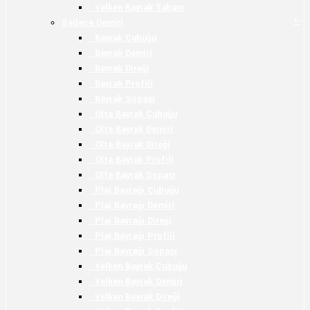
Yelken Bayrak Tabanı
+
-
Sadece Demiri
Bayrak Çubuğu
Bayrak Demiri
Bayrak Direği
Bayrak Profili
Bayrak Sopası
Olta Bayrak Çubuğu
Olta Bayrak Demiri
Olta Bayrak Direği
Olta Bayrak Profili
Olta Bayrak Sopası
Plaj Bayrağı Çubuğu
Plaj Bayrağı Demiri
Plaj Bayrağı Direği
Plaj Bayrağı Profili
Plaj Bayrağı Sopası
Yelken Bayrak Çubuğu
Yelken Bayrak Demiri
Yelken Bayrak Direği