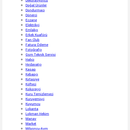
Dekorasyoncu
Doğal Ürünler
Dondurmacı
Dönerci
Eczane
Elektrikçi
Emlakçı
Erkek Kuaförü
Fan Club
Fatura Ödeme
Fotoğrafçı
Gsm Teknik Servisi
Halıcı
Hırdavatçı
Kasap
Kebapçı
Kırtasiye
Köfteci
Kokoreççi
Kuru Temizlemeci
Kuruyemişçi
Kuyumcu
Lokanta
Lokman Hekim
Manav
Market
Milyoncu-Avm