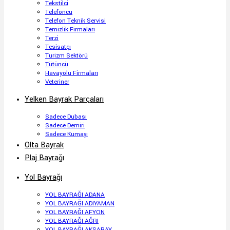
Tekstilci
Telefoncu
Telefon Teknik Servisi
Temizlik Firmaları
Terzi
Tesisatçı
Turizm Sektörü
Tütüncü
Havayolu Firmaları
Veteriner
Yelken Bayrak Parçaları
Sadece Dubası
Sadece Demiri
Sadece Kumaşı
Olta Bayrak
Plaj Bayrağı
Yol Bayrağı
YOL BAYRAĞI ADANA
YOL BAYRAĞI ADIYAMAN
YOL BAYRAĞI AFYON
YOL BAYRAĞI AĞRI
YOL BAYRAĞI AKSARAY