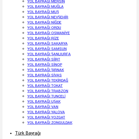
YOL BAYRAĞI MERSİN
YOL BAYRAĞI MUĞLA
YOL BAYRAĞI MUŞ
YOL BAYRAĞI NEVŞEHİR
YOL BAYRAĞI NİĞDE
YOL BAYRAĞI ORDU
YOL BAYRAĞI OSMANİYE
YOL BAYRAĞI RİZE
YOL BAYRAĞI SAKARYA
YOL BAYRAĞI SAMSUN
YOL BAYRAĞI ŞANLIURFA
YOL BAYRAĞI SİİRT
YOL BAYRAĞI SİNOP
YOL BAYRAĞI ŞIRNAK
YOL BAYRAĞI SİVAS
YOL BAYRAĞI TEKİRDAĞ
YOL BAYRAĞI TOKAT
YOL BAYRAĞI TRABZON
YOL BAYRAĞI TUNCELİ
YOL BAYRAĞI UŞAK
YOL BAYRAĞI VAN
YOL BAYRAĞI YALOVA
YOL BAYRAĞI YOZGAT
YOL BAYRAĞI ZONGULDAK
Türk Bayrağı