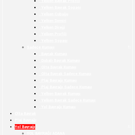
Yelken Bayrak Profili
Yelken Bayrak Sopası
Yelken Çubuğu
Yelken Demiri
Yelken Direği
Yelken Profili
Yelken Sopası
+
-
Sadece Kumaşı
Bayrak Kumaşı
Dubalı Bayrak Kumaşı
Olta Bayrak Kumaşı
Olta Bayrak Sadece Kumaşı
Plaj Bayrağı Kumaşı
Plaj Bayrağı Sadece Kumaşı
Yelken Bayrak Kumaşı
Yelken Bayrak Sadece Kumaşı
Yol Bayrağı Kumaşı
Olta Bayrak
Plaj Bayrağı
+
-
Yol Bayrağı
YOL BAYRAĞI ADANA