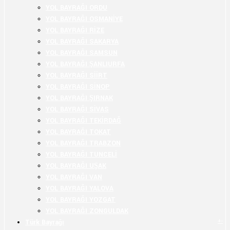
YOL BAYRAĞI ORDU
YOL BAYRAĞI OSMANİYE
YOL BAYRAĞI RİZE
YOL BAYRAĞI SAKARYA
YOL BAYRAĞI SAMSUN
YOL BAYRAĞI ŞANLIURFA
YOL BAYRAĞI SİİRT
YOL BAYRAĞI SİNOP
YOL BAYRAĞI ŞIRNAK
YOL BAYRAĞI SİVAS
YOL BAYRAĞI TEKİRDAĞ
YOL BAYRAĞI TOKAT
YOL BAYRAĞI TRABZON
YOL BAYRAĞI TUNCELİ
YOL BAYRAĞI UŞAK
YOL BAYRAĞI VAN
YOL BAYRAĞI YALOVA
YOL BAYRAĞI YOZGAT
YOL BAYRAĞI ZONGULDAK
+
-
Türk Bayrağı