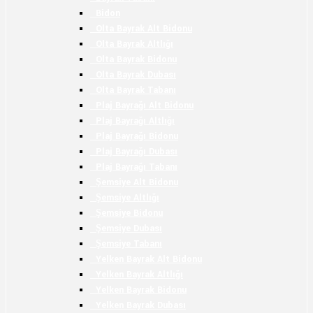
Bidon
Olta Bayrak Alt Bidonu
Olta Bayrak Altlığı
Olta Bayrak Bidonu
Olta Bayrak Dubası
Olta Bayrak Tabanı
Plaj Bayrağı Alt Bidonu
Plaj Bayrağı Altlığı
Plaj Bayrağı Bidonu
Plaj Bayrağı Dubası
Plaj Bayrağı Tabanı
Şemsiye Alt Bidonu
Şemsiye Altlığı
Şemsiye Bidonu
Şemsiye Dubası
Şemsiye Tabanı
Yelken Bayrak Alt Bidonu
Yelken Bayrak Altlığı
Yelken Bayrak Bidonu
Yelken Bayrak Dubası