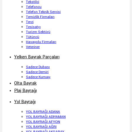
Tekstilci
Telefoncu
Telefon Teknik Servisi
Temizlik Firmaları
Terzi
Tesisatçı
Turizm Sektörü
Tütüncü
Havayolu Firmaları
Veteriner
Yelken Bayrak Parçaları
Sadece Dubası
Sadece Demiri
Sadece Kumaşı
Olta Bayrak
Plaj Bayrağı
Yol Bayrağı
YOL BAYRAĞI ADANA
YOL BAYRAĞI ADIYAMAN
YOL BAYRAĞI AFYON
YOL BAYRAĞI AĞRI
YOL BAYRAĞI AKSARAY