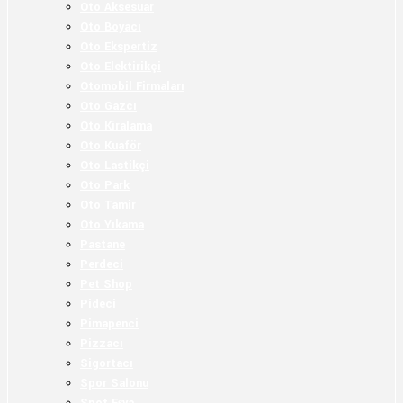
Oto Aksesuar
Oto Boyacı
Oto Ekspertiz
Oto Elektirikçi
Otomobil Firmaları
Oto Gazcı
Oto Kiralama
Oto Kuaför
Oto Lastikçi
Oto Park
Oto Tamir
Oto Yıkama
Pastane
Perdeci
Pet Shop
Pideci
Pimapenci
Pizzacı
Sigortacı
Spor Salonu