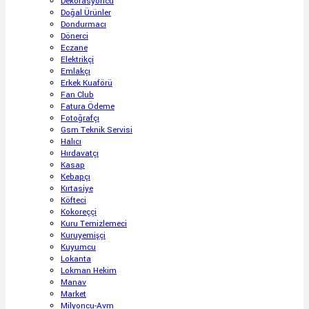
Dekorasyoncu
Doğal Ürünler
Dondurmacı
Dönerci
Eczane
Elektrikçi
Emlakçı
Erkek Kuaförü
Fan Club
Fatura Ödeme
Fotoğrafçı
Gsm Teknik Servisi
Halıcı
Hırdavatçı
Kasap
Kebapçı
Kırtasiye
Köfteci
Kokoreççi
Kuru Temizlemeci
Kuruyemişçi
Kuyumcu
Lokanta
Lokman Hekim
Manav
Market
Milyoncu-Avm