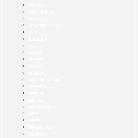
Fan Club
Fatura Ödeme
Fotoğrafçı
Gsm Teknik Servisi
Halıcı
Hırdavatçı
Kasap
Kebapçı
Kırtasiye
Köfteci
Kokoreççi
Kuru Temizlemeci
Kuruyemişçi
Kuyumcu
Lokanta
Lokman Hekim
Manav
Market
Milyoncu-Avm
Mobilyacı