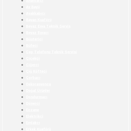
Anahtarcı
Av Bayii
Ayakkabıcı
Bayan Kuaförü
Beyaz Eşya Teknik Servis
Beyaz Eşyacı
Bijuterici
Büfeci
Cep Telefonu Teknik Servisi
Çiçekçi
Ciğerci
Çiğ Köfteci
Çorbacı
Dekorasyoncu
Doğal Ürünler
Dondurmacı
Dönerci
Eczane
Elektrikçi
Emlakçı
Erkek Kuaförü