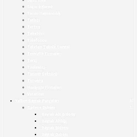
Spot Eşya
Sürücü Kursu
Tarım-Hayvancılık
Tatlıcı
Tattoo
Tekstilci
Telefoncu
Telefon Teknik Servisi
Temizlik Firmaları
Terzi
Tesisatçı
Turizm Sektörü
Tütüncü
Havayolu Firmaları
Veteriner
+
-
Yelken Bayrak Parçaları
+
-
Sadece Dubası
Bayrak Alt Bidonu
Bayrak Altlığı
Bayrak Bidonu
Bayrak Dubası