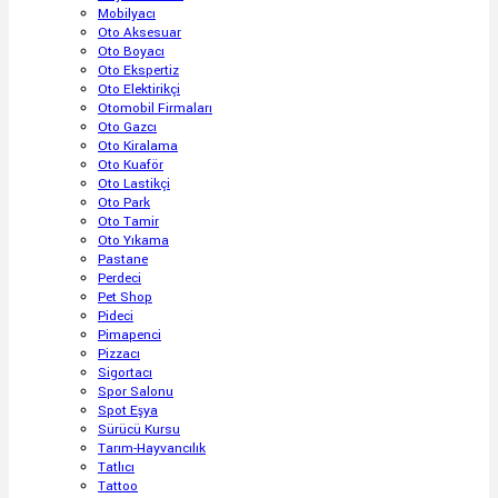
Mobilyacı
Oto Aksesuar
Oto Boyacı
Oto Ekspertiz
Oto Elektirikçi
Otomobil Firmaları
Oto Gazcı
Oto Kiralama
Oto Kuaför
Oto Lastikçi
Oto Park
Oto Tamir
Oto Yıkama
Pastane
Perdeci
Pet Shop
Pideci
Pimapenci
Pizzacı
Sigortacı
Spor Salonu
Spot Eşya
Sürücü Kursu
Tarım-Hayvancılık
Tatlıcı
Tattoo