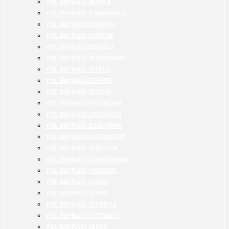
YOL BAYRAĞI BURSA
YOL BAYRAĞI ÇANAKKALE
YOL BAYRAĞI ÇANKIRI
YOL BAYRAĞI ÇORUM
YOL BAYRAĞI DENİZLİ
YOL BAYRAĞI DİYARBAKIR
YOL BAYRAĞI DÜZCE
YOL BAYRAĞI EDİRNE
YOL BAYRAĞI ELAZIĞ
YOL BAYRAĞI ERZİNCAN
YOL BAYRAĞI ERZURUM
YOL BAYRAĞI ESKİŞEHİR
YOL BAYRAĞI GAZİANTEP
YOL BAYRAĞI GİRESUN
YOL BAYRAĞI GÜMÜŞHANE
YOL BAYRAĞI HAKKARİ
YOL BAYRAĞI HATAY
YOL BAYRAĞI IĞDIR
YOL BAYRAĞI ISPARTA
YOL BAYRAĞI İSTANBUL
YOL BAYRAĞI İZMİR