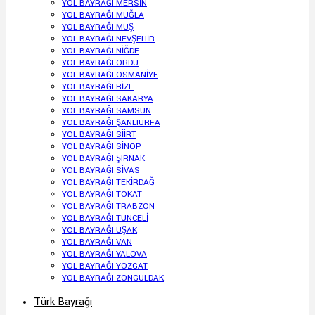
YOL BAYRAĞI MERSİN
YOL BAYRAĞI MUĞLA
YOL BAYRAĞI MUŞ
YOL BAYRAĞI NEVŞEHİR
YOL BAYRAĞI NİĞDE
YOL BAYRAĞI ORDU
YOL BAYRAĞI OSMANİYE
YOL BAYRAĞI RİZE
YOL BAYRAĞI SAKARYA
YOL BAYRAĞI SAMSUN
YOL BAYRAĞI ŞANLIURFA
YOL BAYRAĞI SİİRT
YOL BAYRAĞI SİNOP
YOL BAYRAĞI ŞIRNAK
YOL BAYRAĞI SİVAS
YOL BAYRAĞI TEKİRDAĞ
YOL BAYRAĞI TOKAT
YOL BAYRAĞI TRABZON
YOL BAYRAĞI TUNCELİ
YOL BAYRAĞI UŞAK
YOL BAYRAĞI VAN
YOL BAYRAĞI YALOVA
YOL BAYRAĞI YOZGAT
YOL BAYRAĞI ZONGULDAK
Türk Bayrağı