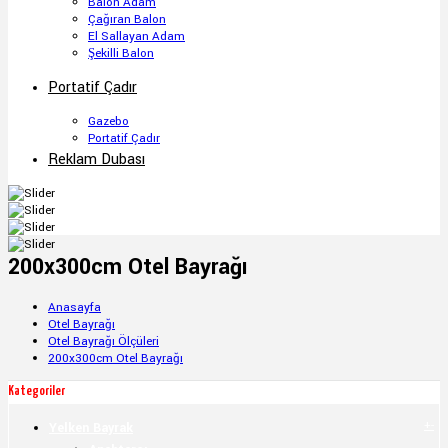
Balon Adam
Çağıran Balon
El Sallayan Adam
Şekilli Balon
Portatif Çadır
Gazebo
Portatif Çadır
Reklam Dubası
200x300cm Otel Bayrağı
Anasayfa
Otel Bayrağı
Otel Bayrağı Ölçüleri
200x300cm Otel Bayrağı
Kategoriler
+
-
Yelken Bayrak