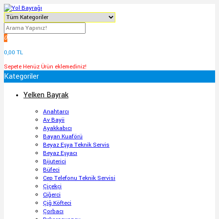
0
0,00 TL
Sepete Henüz Ürün eklemediniz!
Kategoriler
Yelken Bayrak
Anahtarcı
Av Bayii
Ayakkabıcı
Bayan Kuaförü
Beyaz Eşya Teknik Servis
Beyaz Eşyacı
Bijuterici
Büfeci
Cep Telefonu Teknik Servisi
Çiçekçi
Ciğerci
Çiğ Köfteci
Çorbacı