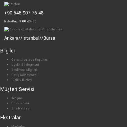
+90 546 907 76 48
Pzts-Paz: 9:00 -24:00
İmalathanelerimiz
Ankara//İstanbul//Bursa
Bilgiler
Garanti ve İade Koşulları
Üyelik Sözleşmesi
Teslimat Bilgileri
Satış Sözleşmesi
Gizlilik İlkeleri
Müşteri Servisi
İletişim
Ürün İadesi
Site Haritası
Ekstralar
Markalar