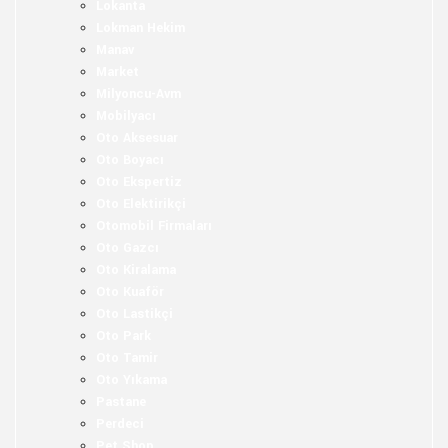
Lokanta
Lokman Hekim
Manav
Market
Milyoncu-Avm
Mobilyacı
Oto Aksesuar
Oto Boyacı
Oto Ekspertiz
Oto Elektirikçi
Otomobil Firmaları
Oto Gazcı
Oto Kiralama
Oto Kuaför
Oto Lastikçi
Oto Park
Oto Tamir
Oto Yıkama
Pastane
Perdeci
Pet Shop