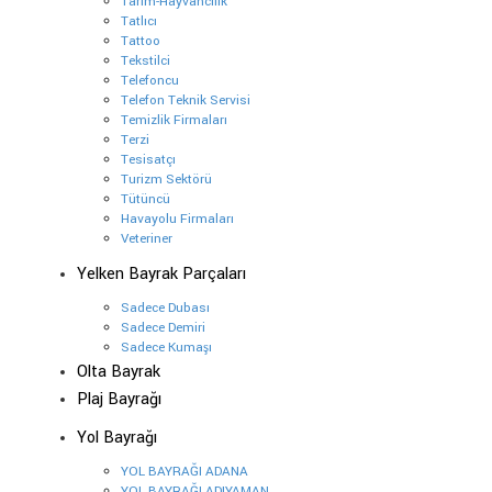
Tarım-Hayvancılık
Tatlıcı
Tattoo
Tekstilci
Telefoncu
Telefon Teknik Servisi
Temizlik Firmaları
Terzi
Tesisatçı
Turizm Sektörü
Tütüncü
Havayolu Firmaları
Veteriner
Yelken Bayrak Parçaları
Sadece Dubası
Sadece Demiri
Sadece Kumaşı
Olta Bayrak
Plaj Bayrağı
Yol Bayrağı
YOL BAYRAĞI ADANA
YOL BAYRAĞI ADIYAMAN