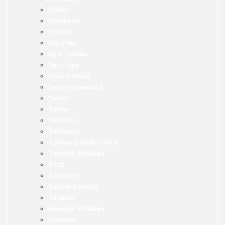
Pideci
Pimapenci
Pizzacı
Sigortacı
Spor Salonu
Spot Eşya
Sürücü Kursu
Tarım-Hayvancılık
Tatlıcı
Tattoo
Tekstilci
Telefoncu
Telefon Teknik Servisi
Temizlik Firmaları
Terzi
Tesisatçı
Turizm Sektörü
Tütüncü
Havayolu Firmaları
Veteriner