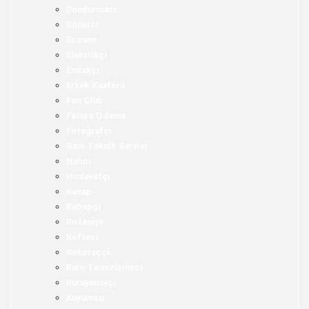
Dondurmacı
Dönerci
Eczane
Elektrikçi
Emlakçı
Erkek Kuaförü
Fan Club
Fatura Ödeme
Fotoğrafçı
Gsm Teknik Servisi
Halıcı
Hırdavatçı
Kasap
Kebapçı
Kırtasiye
Köfteci
Kokoreççi
Kuru Temizlemeci
Kuruyemişçi
Kuyumcu