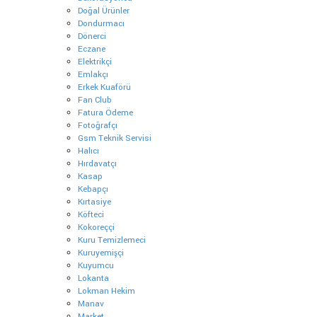
Doğal Ürünler
Dondurmacı
Dönerci
Eczane
Elektrikçi
Emlakçı
Erkek Kuaförü
Fan Club
Fatura Ödeme
Fotoğrafçı
Gsm Teknik Servisi
Halıcı
Hırdavatçı
Kasap
Kebapçı
Kırtasiye
Köfteci
Kokoreççi
Kuru Temizlemeci
Kuruyemişçi
Kuyumcu
Lokanta
Lokman Hekim
Manav
Market