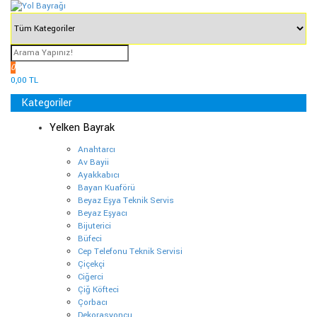
0
0,00 TL
Kategoriler
Yelken Bayrak
Anahtarcı
Av Bayii
Ayakkabıcı
Bayan Kuaförü
Beyaz Eşya Teknik Servis
Beyaz Eşyacı
Bijuterici
Büfeci
Cep Telefonu Teknik Servisi
Çiçekçi
Ciğerci
Çiğ Köfteci
Çorbacı
Dekorasyoncu