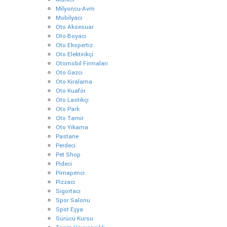
Milyoncu-Avm
Mobilyacı
Oto Aksesuar
Oto Boyacı
Oto Ekspertiz
Oto Elektirikçi
Otomobil Firmaları
Oto Gazcı
Oto Kiralama
Oto Kuaför
Oto Lastikçi
Oto Park
Oto Tamir
Oto Yıkama
Pastane
Perdeci
Pet Shop
Pideci
Pimapenci
Pizzacı
Sigortacı
Spor Salonu
Spot Eşya
Sürücü Kursu