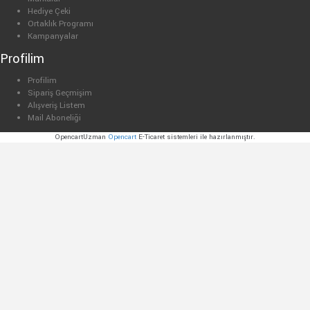
Hediye Çeki
Ortaklık Programı
Kampanyalar
Profilim
Profilim
Sipariş Geçmişim
Alışveriş Listem
Mail Aboneliği
OpencartUzman
Opencart
E-Ticaret sistemleri ile hazırlanmıştır.