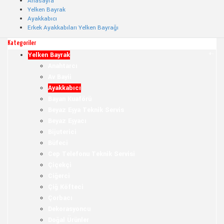
Anasayfa
Yelken Bayrak
Ayakkabıcı
Erkek Ayakkabıları Yelken Bayrağı
Kategoriler
+
-
Yelken Bayrak
Anahtarcı
Av Bayii
Ayakkabıcı
Bayan Kuaförü
Beyaz Eşya Teknik Servis
Beyaz Eşyacı
Bijuterici
Büfeci
Cep Telefonu Teknik Servisi
Çiçekçi
Ciğerci
Çiğ Köfteci
Çorbacı
Dekorasyoncu
Doğal Ürünler