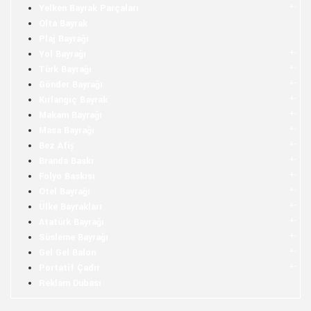
+
-
Yelken Bayrak Parçaları
Olta Bayrak
Plaj Bayrağı
+
-
Yol Bayrağı
+
-
Türk Bayrağı
+
-
Gönder Bayrağı
+
-
Kırlangıç Bayrak
+
-
Makam Bayrağı
+
-
Masa Bayrağı
+
-
Bez Afiş
+
-
Branda Baskı
+
-
Folyo Baskısı
+
-
Otel Bayrağı
+
-
Ülke Bayrakları
+
-
Atatürk Bayrağı
+
-
Süsleme Bayrağı
+
-
Gel Gel Balon
+
-
Portatif Çadır
Reklam Dubası