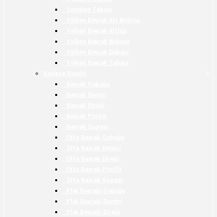
Şemsiye Tabanı
Yelken Bayrak Alt Bidonu
Yelken Bayrak Altlığı
Yelken Bayrak Bidonu
Yelken Bayrak Dubası
Yelken Bayrak Tabanı
+
-
Sadece Demiri
Bayrak Çubuğu
Bayrak Demiri
Bayrak Direği
Bayrak Profili
Bayrak Sopası
Olta Bayrak Çubuğu
Olta Bayrak Demiri
Olta Bayrak Direği
Olta Bayrak Profili
Olta Bayrak Sopası
Plaj Bayrağı Çubuğu
Plaj Bayrağı Demiri
Plaj Bayrağı Direği