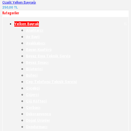
Ozalit Yelken Bayrağı
250,00 TL
Kategoriler
+
-
Yelken Bayrak
Anahtarcı
Av Bayii
Ayakkabıcı
Bayan Kuaförü
Beyaz Eşya Teknik Servis
Beyaz Eşyacı
Bijuterici
Büfeci
Cep Telefonu Teknik Servisi
Çiçekçi
Ciğerci
Çiğ Köfteci
Çorbacı
Dekorasyoncu
Doğal Ürünler
Dondurmacı