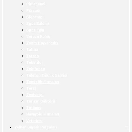
Pimapenci
Pizzacı
Sigortacı
Spor Salonu
Spot Eşya
Sürücü Kursu
Tarım-Hayvancılık
Tatlıcı
Tattoo
Tekstilci
Telefoncu
Telefon Teknik Servisi
Temizlik Firmaları
Terzi
Tesisatçı
Turizm Sektörü
Tütüncü
Havayolu Firmaları
Veteriner
+
-
Yelken Bayrak Parçaları