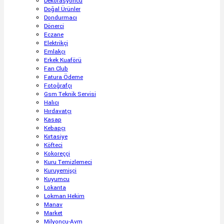
Dekorasyoncu
Doğal Ürünler
Dondurmacı
Dönerci
Eczane
Elektrikçi
Emlakçı
Erkek Kuaförü
Fan Club
Fatura Ödeme
Fotoğrafçı
Gsm Teknik Servisi
Halıcı
Hırdavatçı
Kasap
Kebapçı
Kırtasiye
Köfteci
Kokoreççi
Kuru Temizlemeci
Kuruyemişçi
Kuyumcu
Lokanta
Lokman Hekim
Manav
Market
Milyoncu-Avm