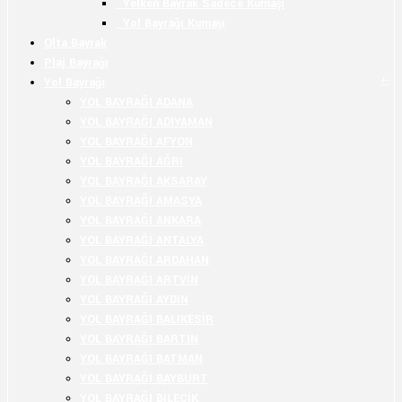
Yelken Bayrak Sadece Kumaşı
Yol Bayrağı Kumaşı
Olta Bayrak
Plaj Bayrağı
+
-
Yol Bayrağı
YOL BAYRAĞI ADANA
YOL BAYRAĞI ADIYAMAN
YOL BAYRAĞI AFYON
YOL BAYRAĞI AĞRI
YOL BAYRAĞI AKSARAY
YOL BAYRAĞI AMASYA
YOL BAYRAĞI ANKARA
YOL BAYRAĞI ANTALYA
YOL BAYRAĞI ARDAHAN
YOL BAYRAĞI ARTVİN
YOL BAYRAĞI AYDIN
YOL BAYRAĞI BALIKESİR
YOL BAYRAĞI BARTIN
YOL BAYRAĞI BATMAN
YOL BAYRAĞI BAYBURT
YOL BAYRAĞI BİLECİK