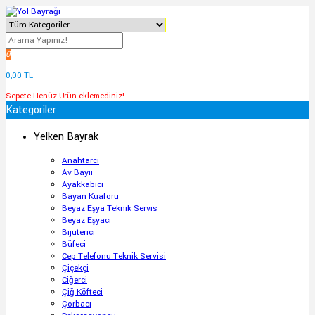
0
0,00 TL
Sepete Henüz Ürün eklemediniz!
Kategoriler
Yelken Bayrak
Anahtarcı
Av Bayii
Ayakkabıcı
Bayan Kuaförü
Beyaz Eşya Teknik Servis
Beyaz Eşyacı
Bijuterici
Büfeci
Cep Telefonu Teknik Servisi
Çiçekçi
Ciğerci
Çiğ Köfteci
Çorbacı