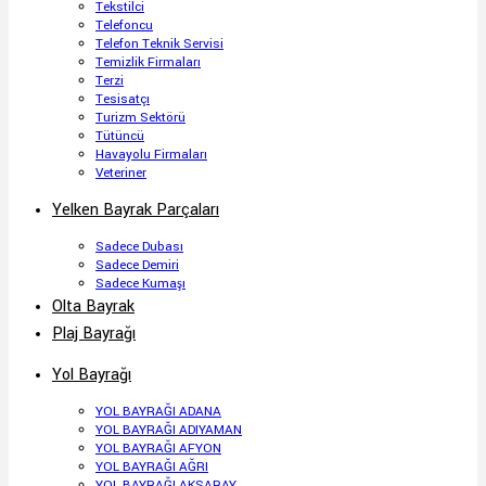
Tekstilci
Telefoncu
Telefon Teknik Servisi
Temizlik Firmaları
Terzi
Tesisatçı
Turizm Sektörü
Tütüncü
Havayolu Firmaları
Veteriner
Yelken Bayrak Parçaları
Sadece Dubası
Sadece Demiri
Sadece Kumaşı
Olta Bayrak
Plaj Bayrağı
Yol Bayrağı
YOL BAYRAĞI ADANA
YOL BAYRAĞI ADIYAMAN
YOL BAYRAĞI AFYON
YOL BAYRAĞI AĞRI
YOL BAYRAĞI AKSARAY