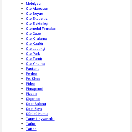
Mobilyacı
Oto Aksesuar
Oto Boyacı
Oto Ekspertiz
Oto Elektirikçi
Otomobil Firmaları
Oto Gazcı
Oto Kiralama
Oto Kuaför
Oto Lastikçi
Oto Park
Oto Tamir
Oto Yıkama
Pastane
Perdeci
Pet Shop
Pideci
Pimapenci
Pizzacı
Sigortacı
Spor Salonu
Spot Eşya
Sürücü Kursu
Tarım-Hayvancılık
Tatlıcı
Tattoo