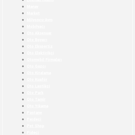
Lokman Hekim
Manav
Market
Milyoncu-Avm
Mobilyacı
Oto Aksesuar
Oto Boyacı
Oto Ekspertiz
Oto Elektirikçi
Otomobil Firmaları
Oto Gazcı
Oto Kiralama
Oto Kuaför
Oto Lastikçi
Oto Park
Oto Tamir
Oto Yıkama
Pastane
Perdeci
Pet Shop
Pideci