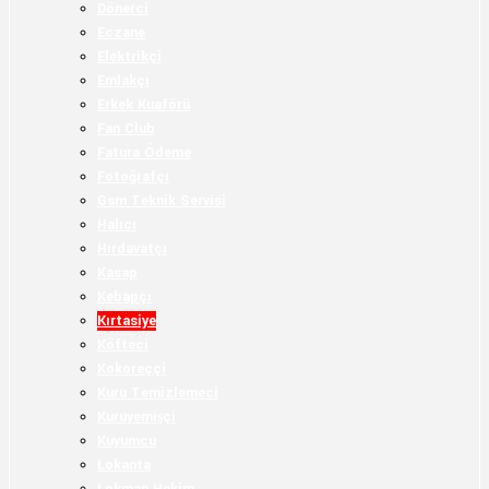
Dönerci
Eczane
Elektrikçi
Emlakçı
Erkek Kuaförü
Fan Club
Fatura Ödeme
Fotoğrafçı
Gsm Teknik Servisi
Halıcı
Hırdavatçı
Kasap
Kebapçı
Kırtasiye
Köfteci
Kokoreççi
Kuru Temizlemeci
Kuruyemişçi
Kuyumcu
Lokanta