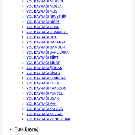
YOL BAYRAĞI MERSİN
YOL BAYRAĞI MUĞLA
YOL BAYRAĞI MUŞ
YOL BAYRAĞI NEVŞEHİR
YOL BAYRAĞI NİĞDE
YOL BAYRAĞI ORDU
YOL BAYRAĞI OSMANİYE
YOL BAYRAĞI RİZE
YOL BAYRAĞI SAKARYA
YOL BAYRAĞI SAMSUN
YOL BAYRAĞI ŞANLIURFA
YOL BAYRAĞI SİİRT
YOL BAYRAĞI SİNOP
YOL BAYRAĞI ŞIRNAK
YOL BAYRAĞI SİVAS
YOL BAYRAĞI TEKİRDAĞ
YOL BAYRAĞI TOKAT
YOL BAYRAĞI TRABZON
YOL BAYRAĞI TUNCELİ
YOL BAYRAĞI UŞAK
YOL BAYRAĞI VAN
YOL BAYRAĞI YALOVA
YOL BAYRAĞI YOZGAT
YOL BAYRAĞI ZONGULDAK
Türk Bayrağı