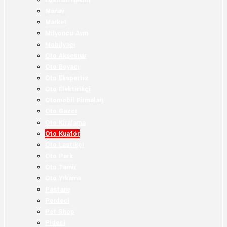
Lokman Hekim
Manav
Market
Milyoncu-Avm
Mobilyacı
Oto Aksesuar
Oto Boyacı
Oto Ekspertiz
Oto Elektirikçi
Otomobil Firmaları
Oto Gazcı
Oto Kiralama
Oto Kuaför
Oto Lastikçi
Oto Park
Oto Tamir
Oto Yıkama
Pastane
Perdeci
Pet Shop
Pideci