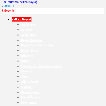
Far Parlatma Yelken Bayrağı
250,00 TL
Kategoriler
+
-
Yelken Bayrak
Anahtarcı
Av Bayii
Ayakkabıcı
Bayan Kuaförü
Beyaz Eşya Teknik Servis
Beyaz Eşyacı
Bijuterici
Büfeci
Cep Telefonu Teknik Servisi
Çiçekçi
Ciğerci
Çiğ Köfteci
Çorbacı
Dekorasyoncu
Doğal Ürünler
Dondurmacı