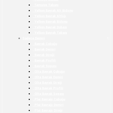
Şemsiye Tabanı
Yelken Bayrak Alt Bidonu
Yelken Bayrak Altlığı
Yelken Bayrak Bidonu
Yelken Bayrak Dubası
Yelken Bayrak Tabanı
+
-
Sadece Demiri
Bayrak Çubuğu
Bayrak Demiri
Bayrak Direği
Bayrak Profili
Bayrak Sopası
Olta Bayrak Çubuğu
Olta Bayrak Demiri
Olta Bayrak Direği
Olta Bayrak Profili
Olta Bayrak Sopası
Plaj Bayrağı Çubuğu
Plaj Bayrağı Demiri
Plaj Bayrağı Direği