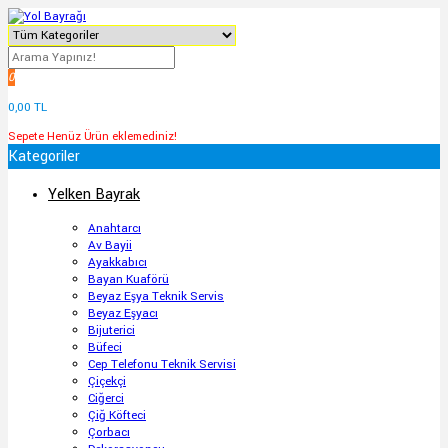
0
0,00 TL
Sepete Henüz Ürün eklemediniz!
Kategoriler
Yelken Bayrak
Anahtarcı
Av Bayii
Ayakkabıcı
Bayan Kuaförü
Beyaz Eşya Teknik Servis
Beyaz Eşyacı
Bijuterici
Büfeci
Cep Telefonu Teknik Servisi
Çiçekçi
Ciğerci
Çiğ Köfteci
Çorbacı