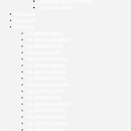
Yelken Bayrak Sadece Kumaşı
Yol Bayrağı Kumaşı
Olta Bayrak
Plaj Bayrağı
+
-
Yol Bayrağı
YOL BAYRAĞI ADANA
YOL BAYRAĞI ADIYAMAN
YOL BAYRAĞI AFYON
YOL BAYRAĞI AĞRI
YOL BAYRAĞI AKSARAY
YOL BAYRAĞI AMASYA
YOL BAYRAĞI ANKARA
YOL BAYRAĞI ANTALYA
YOL BAYRAĞI ARDAHAN
YOL BAYRAĞI ARTVİN
YOL BAYRAĞI AYDIN
YOL BAYRAĞI BALIKESİR
YOL BAYRAĞI BARTIN
YOL BAYRAĞI BATMAN
YOL BAYRAĞI BAYBURT
YOL BAYRAĞI BİLECİK