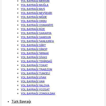
YOL BAYRAĞI MERSİN
YOL BAYRAĞI MUĞLA
YOL BAYRAĞI MUŞ
YOL BAYRAĞI NEVŞEHİR
YOL BAYRAĞI NİĞDE
YOL BAYRAĞI ORDU
YOL BAYRAĞI OSMANİYE
YOL BAYRAĞI RİZE
YOL BAYRAĞI SAKARYA
YOL BAYRAĞI SAMSUN
YOL BAYRAĞI ŞANLIURFA
YOL BAYRAĞI SİİRT
YOL BAYRAĞI SİNOP
YOL BAYRAĞI ŞIRNAK
YOL BAYRAĞI SİVAS
YOL BAYRAĞI TEKİRDAĞ
YOL BAYRAĞI TOKAT
YOL BAYRAĞI TRABZON
YOL BAYRAĞI TUNCELİ
YOL BAYRAĞI UŞAK
YOL BAYRAĞI VAN
YOL BAYRAĞI YALOVA
YOL BAYRAĞI YOZGAT
YOL BAYRAĞI ZONGULDAK
Türk Bayrağı