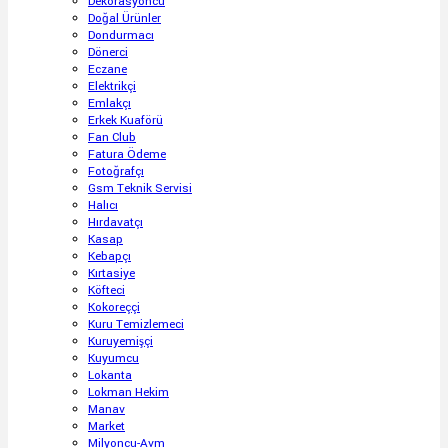
Dekorasyoncu
Doğal Ürünler
Dondurmacı
Dönerci
Eczane
Elektrikçi
Emlakçı
Erkek Kuaförü
Fan Club
Fatura Ödeme
Fotoğrafçı
Gsm Teknik Servisi
Halıcı
Hırdavatçı
Kasap
Kebapçı
Kırtasiye
Köfteci
Kokoreççi
Kuru Temizlemeci
Kuruyemişçi
Kuyumcu
Lokanta
Lokman Hekim
Manav
Market
Milyoncu-Avm