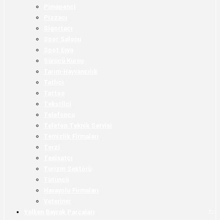
Pimapenci
Pizzacı
Sigortacı
Spor Salonu
Spot Eşya
Sürücü Kursu
Tarım-Hayvancılık
Tatlıcı
Tattoo
Tekstilci
Telefoncu
Telefon Teknik Servisi
Temizlik Firmaları
Terzi
Tesisatçı
Turizm Sektörü
Tütüncü
Havayolu Firmaları
Veteriner
+
-
Yelken Bayrak Parçaları