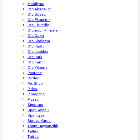
Mobilyacı
Oto Aksesuar
Oto Boyacı
Oto Ekspertiz
Oto Elektirikçi
Otomobil Firmaları
Oto Gazcı
Oto Kiralama
Oto Kuaför
Oto Lastikçi
Oto Park
Oto Tamir
Oto Yıkama
Pastane
Perdeci
Pet Shop
Pideci
Pimapenci
Pizzacı
Sigortacı
Spor Salonu
Spot Eşya
Sürücü Kursu
Tarım-Hayvancılık
Tatlıcı
Tattoo