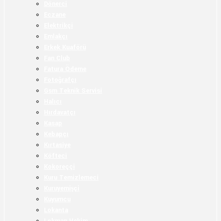
Dönerci
Eczane
Elektrikçi
Emlakçı
Erkek Kuaförü
Fan Club
Fatura Ödeme
Fotoğrafçı
Gsm Teknik Servisi
Halıcı
Hırdavatçı
Kasap
Kebapçı
Kırtasiye
Köfteci
Kokoreççi
Kuru Temizlemeci
Kuruyemişçi
Kuyumcu
Lokanta