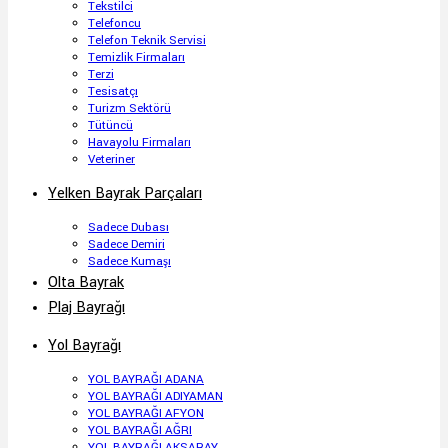
Tekstilci
Telefoncu
Telefon Teknik Servisi
Temizlik Firmaları
Terzi
Tesisatçı
Turizm Sektörü
Tütüncü
Havayolu Firmaları
Veteriner
Yelken Bayrak Parçaları
Sadece Dubası
Sadece Demiri
Sadece Kumaşı
Olta Bayrak
Plaj Bayrağı
Yol Bayrağı
YOL BAYRAĞI ADANA
YOL BAYRAĞI ADIYAMAN
YOL BAYRAĞI AFYON
YOL BAYRAĞI AĞRI
YOL BAYRAĞI AKSARAY