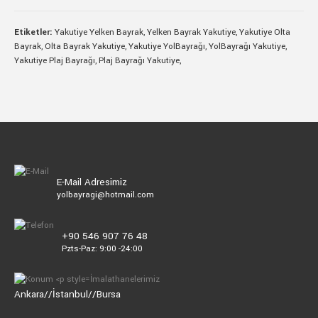
Etiketler:
Yakutiye Yelken Bayrak
,
Yelken Bayrak Yakutiye
,
Yakutiye Olta
Bayrak
,
Olta Bayrak Yakutiye
,
Yakutiye YolBayrağı
,
YolBayrağı Yakutiye
,
Yakutiye Plaj Bayrağı
,
Plaj Bayrağı Yakutiye
,
E-Mail Adresimiz
yolbayragi@hotmail.com
+90 546 907 76 48
Pzts-Paz: 9:00 -24:00
İmalathanelerimiz
Ankara//İstanbul//Bursa