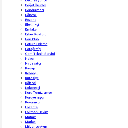
Dekorasyoncu
Doğal Ürünler
Dondurmacı
Dönerci
Eczane
Elektrikçi
Emlakçı
Erkek Kuaförü
Fan Club
Fatura Ödeme
Fotoğrafçı
Gsm Teknik Servisi
Halıcı
Hırdavatçı
Kasap
Kebapçı
Kırtasiye
Köfteci
Kokoreççi
Kuru Temizlemeci
Kuruyemişçi
Kuyumcu
Lokanta
Lokman Hekim
Manav
Market
Milyoncu-Avm