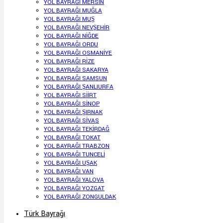
YOL BAYRAĞI MERSİN
YOL BAYRAĞI MUĞLA
YOL BAYRAĞI MUŞ
YOL BAYRAĞI NEVŞEHİR
YOL BAYRAĞI NİĞDE
YOL BAYRAĞI ORDU
YOL BAYRAĞI OSMANİYE
YOL BAYRAĞI RİZE
YOL BAYRAĞI SAKARYA
YOL BAYRAĞI SAMSUN
YOL BAYRAĞI ŞANLIURFA
YOL BAYRAĞI SİİRT
YOL BAYRAĞI SİNOP
YOL BAYRAĞI ŞIRNAK
YOL BAYRAĞI SİVAS
YOL BAYRAĞI TEKİRDAĞ
YOL BAYRAĞI TOKAT
YOL BAYRAĞI TRABZON
YOL BAYRAĞI TUNCELİ
YOL BAYRAĞI UŞAK
YOL BAYRAĞI VAN
YOL BAYRAĞI YALOVA
YOL BAYRAĞI YOZGAT
YOL BAYRAĞI ZONGULDAK
Türk Bayrağı