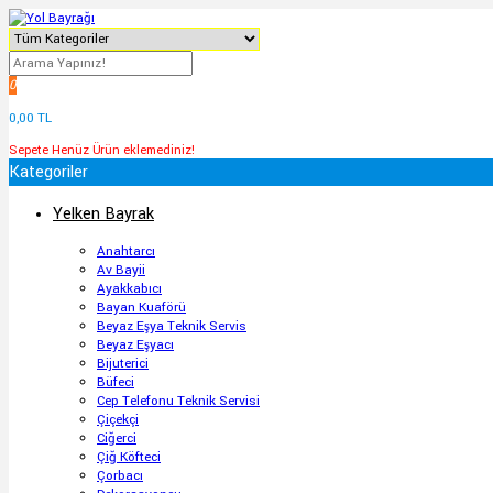
0
0,00 TL
Sepete Henüz Ürün eklemediniz!
Kategoriler
Yelken Bayrak
Anahtarcı
Av Bayii
Ayakkabıcı
Bayan Kuaförü
Beyaz Eşya Teknik Servis
Beyaz Eşyacı
Bijuterici
Büfeci
Cep Telefonu Teknik Servisi
Çiçekçi
Ciğerci
Çiğ Köfteci
Çorbacı