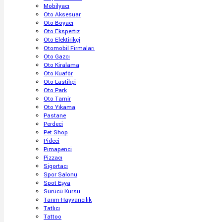
Mobilyacı
Oto Aksesuar
Oto Boyacı
Oto Ekspertiz
Oto Elektirikçi
Otomobil Firmaları
Oto Gazcı
Oto Kiralama
Oto Kuaför
Oto Lastikçi
Oto Park
Oto Tamir
Oto Yıkama
Pastane
Perdeci
Pet Shop
Pideci
Pimapenci
Pizzacı
Sigortacı
Spor Salonu
Spot Eşya
Sürücü Kursu
Tarım-Hayvancılık
Tatlıcı
Tattoo