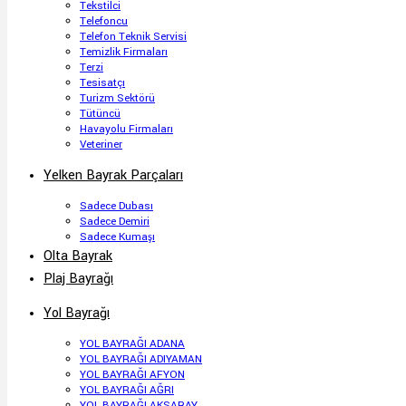
Tekstilci
Telefoncu
Telefon Teknik Servisi
Temizlik Firmaları
Terzi
Tesisatçı
Turizm Sektörü
Tütüncü
Havayolu Firmaları
Veteriner
Yelken Bayrak Parçaları
Sadece Dubası
Sadece Demiri
Sadece Kumaşı
Olta Bayrak
Plaj Bayrağı
Yol Bayrağı
YOL BAYRAĞI ADANA
YOL BAYRAĞI ADIYAMAN
YOL BAYRAĞI AFYON
YOL BAYRAĞI AĞRI
YOL BAYRAĞI AKSARAY